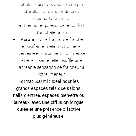
chaleureuse aux accents de pin
d’arolle, de résine et de bois
précieux. Une senteur
authentique qui évoque le confort
d’un chalet alpin.
Aurora
– Une fragrance fraîche
et vivifiante mêlant citronnelle,
verveine et citron vert. Lumineuse
et énergisante, elle insuffle une
agréable sensation de fraîcheur à
votre intérieur.
Format 500 ml : idéal pour les
grands espaces tels que salons,
halls d’entrée, espaces bien-être ou
bureaux, avec une diffusion longue
durée et une présence olfactive
plus généreuse.