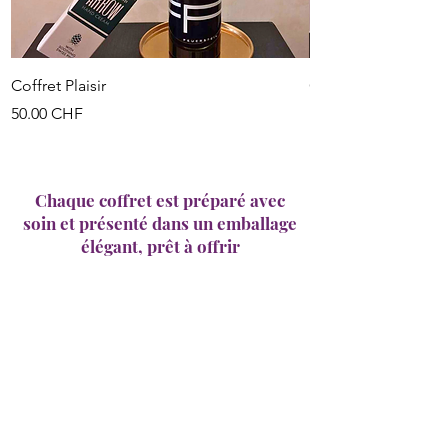
Coffret Plaisir
Coffret Prestige
Prix
Prix
50.00 CHF
100.00 CHF
Chaque coffret est préparé avec
soin et présenté dans un emballage
élégant, prêt à offrir
Le Temps d'une Escale