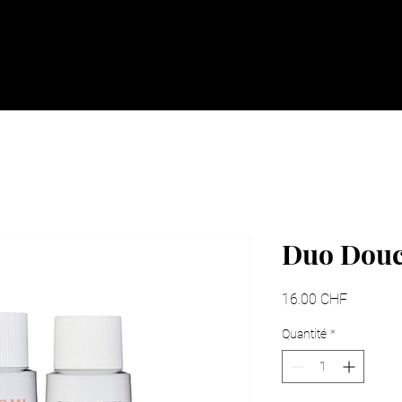
Accueil
Nos idées cadeaux
Nous so
Duo Dou
Prix
16.00 CHF
Quantité
*