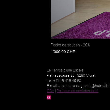
Packs de soutien - 20%
Prix
1'000.00 CHF
Le Temps d'une Escale
Rathausgasse 23 |
3280 Morat
Tel: +41 79 419 48 92
E-mail:
amanda_casagrande@hotmail.c
CGV
|
Politique de confidentialité