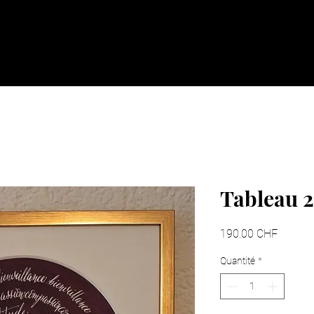
Accueil
Nos idées cadeaux
Nous so
Tableau 
Prix
190.00 CHF
Quantité
*