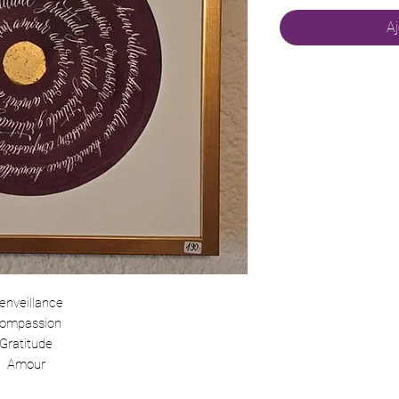
Aj
enveillance
ompassion
Gratitude
Amour