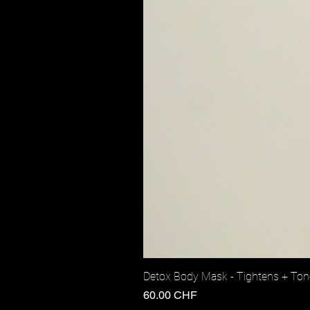
Detox Body Mask - Tightens + Ton
Prix
60.00 CHF