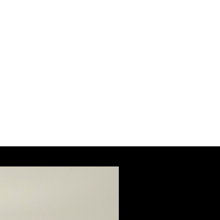
glyceride, Citric Acid, Citral*, Benzyl
nene*, Citronellol*, Geraniol*,