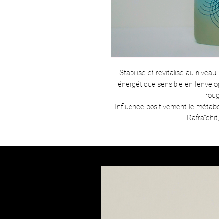
Stabilise et revitalise au nive
énergétique sensible en l'envelo
roug
Influence positivement le métabol
Rafraîchit,