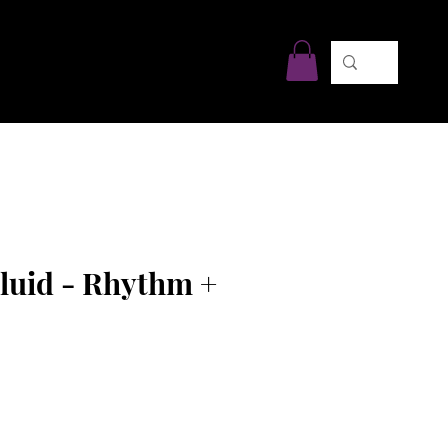
utenir
Commandez en ligne
Plus
luid - Rhythm +