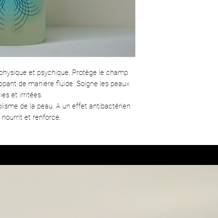
Citrate, Caprylic/Capric Tri
Salicylate*, Linalool*, Limo
au physique et psychique. Protège le champ
ppant de manière fluide. Soigne les peaux
ies et irritées.
isme de la peau. A un effet antibactérien.
 nourrit et renforce.