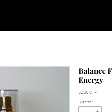
Accueil
Nos idées cadeaux
Nous so
Balance F
Energy
Prix
52.00 CHF
Quantité
*