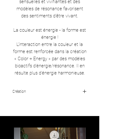
sensuelles et vivifiantes et des
modèles de résonance favorisent
des sentiments d'être vivant.
La couleur est énergie - la forme est
énergie !
L'interaction entre la couleur et la
forme est renforcée dans la création
« Color + Energy » par des modèles
bioactifs d'énergie/résonance. Il en
résulte plus d'énergie harmonieuse.
Création
Fabric Frontline AG, Zürich: Seidenproduktion
• Cornelia Hesse-Honegger, Zürich: Design •
Life Resonance AG, Wagen / Rapperswil:
Bioaktive Textilveredelung